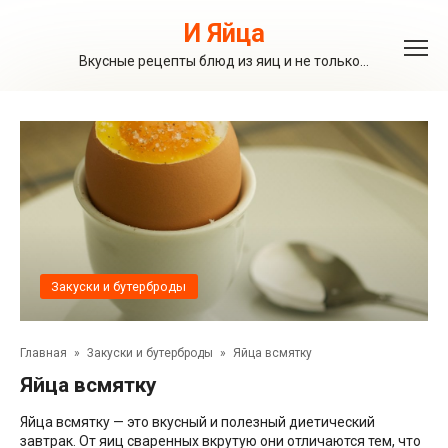
Перейти
к
И Яйца
контенту
Вкусные рецепты блюд из яиц и не только…
Закуски и бутерброды
Главная
»
Закуски и бутерброды
»
Яйца всмятку
Яйца всмятку
Яйца всмятку — это вкусный и полезный диетический
завтрак. От яиц сваренных вкрутую они отличаются тем, что