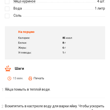
Яйцо куриное
4
шт.
Вода
1
литр
Соль
На порцию
Калории:
85
ккал
Белки:
8
г
Жиры:
6
г
Углеводы:
1
г
Шаги
15 мин.
Печать
Яйца помыть в теплой воде.
Вскипятить в кастрюле воду для варки яйиу. Чтобы ускорить